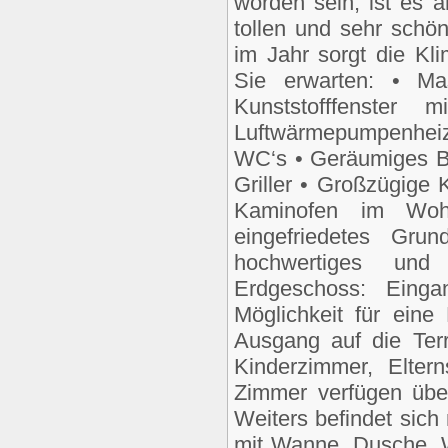
worden sein, ist es 
tollen und sehr schö
im Jahr sorgt die Kl
Sie erwarten: • Mas
Kunststofffenster 
Luftwärmepumpenhei
WC‘s • Geräumiges B
Griller • Großzügige 
Kaminofen im Woh
eingefriedetes Gru
hochwertiges und r
Erdgeschoss: Eing
Möglichkeit für ein
Ausgang auf die Ter
Kinderzimmer, Elter
Zimmer verfügen übe
Weiters befindet sic
mit Wanne, Dusche, 